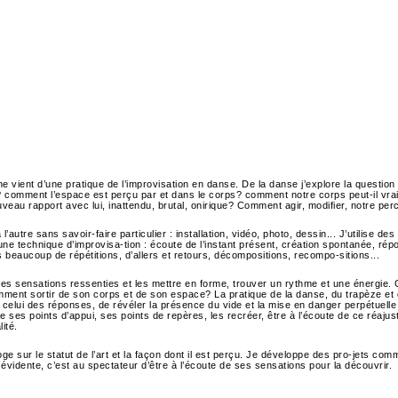
e vient d’une pratique de l’improvisation en danse. De la danse j’explore la question
e? comment l’espace est perçu par et dans le corps? comment notre corps peut-il vr
uveau rapport avec lui, inattendu, brutal, onirique? Comment agir, modifier, notre per
’autre sans savoir-faire particulier : installation, vidéo, photo, dessin... J’utilise
une technique d’improvisa-tion : écoute de l’instant présent, création spontanée, ré
s beaucoup de répétitions, d’allers et retours, décompositions, recompo-sitions...
es sensations ressenties et les mettre en forme, trouver un rythme et une énergie. 
ment sortir de son corps et de son espace? La pratique de la danse, du trapèze et de
celui des réponses, de révéler la présence du vide et la mise en danger perpétuell
e ses points d’appui, ses points de repères, les recréer, être à l’écoute de ce réaj
ité.
oge sur le statut de l’art et la façon dont il est perçu. Je développe des pro-jets com
i évidente, c’est au spectateur d’être à l’écoute de ses sensations pour la découvrir.