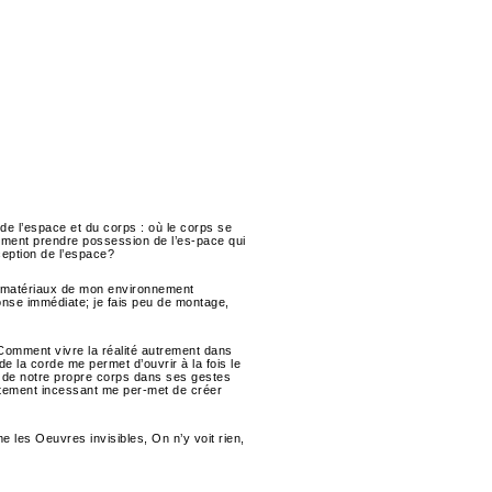
 de l’espace et du corps : où le corps se
aiment prendre possession de l’es-pace qui
ception de l’espace?
 des matériaux de mon environnement
ponse immédiate; je fais peu de montage,
Comment vivre la réalité autrement dans
 la corde me permet d’ouvrir à la fois le
e de notre propre corps dans ses gestes
ustement incessant me per-met de créer
me les Oeuvres invisibles, On n’y voit rien,