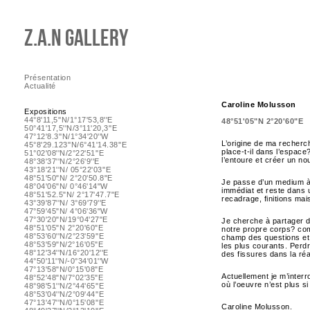
Z.A.N Gallery
Présentation
Actualité
Caroline Molusson
Expositions
44°8'11,5''N/1°17'53,8''E
48°51'05"N 2°20'60"E
50°41'17,5''N/3°11'20,3''E
47°12'8.3''N/1°34'20''W
L’origine de ma recherch
45°8'29.123''N/6°41'14.38''E
place-t-il dans l’espac
51°02'08''N/2°22'51''E
l’entoure et créer un no
48°38'37''N/2°26'9''E
43°18'21''N/ 05°22'03''E
48°51'50"N/ 2°20'50.8"E
Je passe d’un medium à l
48°04'06"N/ 0°46'14"W
immédiat et reste dans 
48°51'52.5"N/ 2°17'47.7"E
recadrage, finitions mai
43°39'87''N/ 3°69'79''E
47°59'45"N/ 4°06'36"W
47°30'20"N/19°04'27"E
Je cherche à partager d
48°51'05"N 2°20'60"E
notre propre corps? com
48°53'60''N/2°23'59''E
champ des questions et 
48°53'59"N/2°16'05"E
les plus courants. Perdr
48°12'34''N/16°20'12''E
des fissures dans la réal
44°50'11''N/-0°34'01''W
47°13'58"N/0°15'08"E
Actuellement je m’interr
48°52'48"N/7°02'35"E
où l’oeuvre n’est plus s
48°98'51''N/2°44'65''E
48°53'04''N/2°09'44''E
47°13'47''N/0°15'08''E
Caroline Molusson.