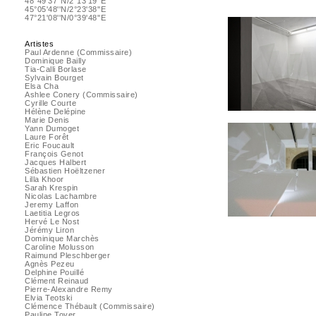
48°49'37''N/2°13'19''E
45°05'48''N/2°23'38''E
47°21'08''N/0°39'48''E
Artistes
Paul Ardenne (Commissaire)
Dominique Bailly
Tia-Calli Borlase
Sylvain Bourget
Elsa Cha
Ashlee Conery (Commissaire)
Cyrille Courte
Hélène Delépine
Marie Denis
Yann Dumoget
Laure Forêt
Eric Foucault
François Genot
Jacques Halbert
Sébastien Hoëltzener
Lilla Khoor
Sarah Krespin
Nicolas Lachambre
Jeremy Laffon
Laetitia Legros
Hervé Le Nost
Jérémy Liron
Dominique Marchès
Caroline Molusson
Raimund Pleschberger
Agnès Pezeu
Delphine Pouillé
Clément Reinaud
Pierre-Alexandre Remy
Elvia Teotski
Clémence Thébault (Commissaire)
Pauline Toyer