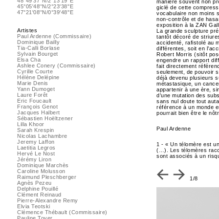
48°49'37''N/2°13'19''E
manière souvent non pro
45°05'48''N/2°23'38''E
giclé de cette compress
47°21'08''N/0°39'48''E
vocabulaire non moins sp
non-contrôle et de hasar
exposition à la ZAN Gall
Artistes
La grande sculpture prés
Paul Ardenne (Commissaire)
tantôt décoré de striure
Dominique Bailly
accidenté, rafistolé au 
Tia-Calli Borlase
différentes, soit en l’ac
Sylvain Bourget
Robert Morris (sitôt pos
Elsa Cha
engendre un rapport diff
Ashlee Conery (Commissaire)
fait directement référe
Cyrille Courte
seulement, de pouvoir s
Hélène Delépine
déjà devenu plusieurs su
Marie Denis
métastasique, un cancer 
Yann Dumoget
appartenir à une ère, s
Laure Forêt
d’une mutation des subs
Eric Foucault
sans nul doute tout aut
François Genot
référence à un monde en
Jacques Halbert
pourrait bien être le nôt
Sébastien Hoëltzener
Lilla Khoor
Paul Ardenne
Sarah Krespin
Nicolas Lachambre
Jeremy Laffon
1 - « Un télomère est u
Laetitia Legros
(…). Les télomères racc
Hervé Le Nost
sont associés à un risqu
Jérémy Liron
Dominique Marchès
Caroline Molusson
Raimund Pleschberger
1/8
Agnès Pezeu
Delphine Pouillé
Clément Reinaud
Pierre-Alexandre Remy
Elvia Teotski
Clémence Thébault (Commissaire)
Pauline Toyer