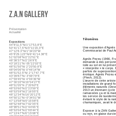
Z.A.N Gallery
Présentation
Actualité
Télomères
Expositions
44°8'11,5''N/1°17'53,8''E
Une exposition d'Agnès
50°41'17,5''N/3°11'20,3''E
Commissariat de Paul 
47°12'8.3''N/1°34'20''W
45°8'29.123''N/6°41'14.38''E
51°02'08''N/2°22'51''E
Agnès Pezeu (1966, Fran
48°38'37''N/2°26'9''E
demande à des personne
43°18'21''N/ 05°22'03''E
toile au sol en lui prése
48°51'50"N/ 2°20'50.8"E
« interprète » le corps. 
48°04'06"N/ 0°46'14"W
parfois de superposition
48°51'52.5"N/ 2°17'47.7"E
érotique. Agnès Pezeu en
43°39'87''N/ 3°69'79''E
(Flesh, 2012).
47°59'45"N/ 4°06'36"W
L’œuvre de cette artiste
47°30'20"N/19°04'27"E
installations de grand f
48°51'05"N 2°20'60"E
éléments naturels (Dess
48°53'60''N/2°23'59''E
2013 un étonnant cycle
48°53'59"N/2°16'05"E
ramassées ça et là mais
48°12'34''N/16°20'12''E
les service de taxiderm
44°50'11''N/-0°34'01''W
évitant le style de la n
47°13'58"N/0°15'08"E
chamaniques, avait le do
48°52'48"N/7°02'35"E
48°98'51''N/2°44'65''E
48°53'04''N/2°09'44''E
Exposer à la ZAN Galler
47°13'47''N/0°15'08''E
ou non, en glaise durcie